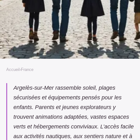
Accueil
›
France
FRANCE
Pourquoi argelès est une
Argelès-sur-Mer rassemble soleil, plages
sécurisées et équipements pensés pour les
destination familiale idéale
enfants. Parents et jeunes explorateurs y
Marian
•
15 août 2025
•
9 min de lecture
trouvent animations adaptées, vastes espaces
verts et hébergements conviviaux. L’accès facile
aux activités nautiques, aux sentiers nature et à