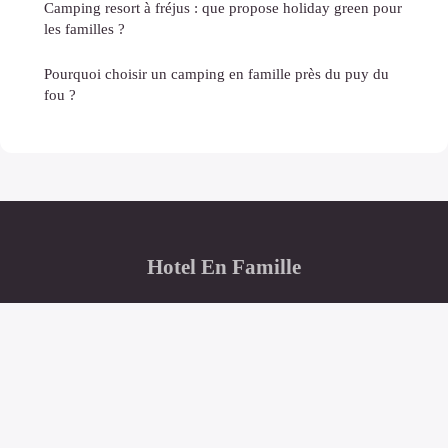
Camping resort à fréjus : que propose holiday green pour
les familles ?
Pourquoi choisir un camping en famille près du puy du
fou ?
Hotel En Famille
“L'allié des séjours familiaux réussis”
Mentions légales
Contact
© 2026 · Tous droits réservés.