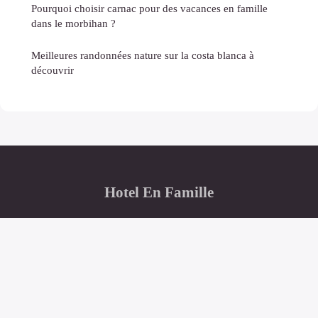
Pourquoi choisir carnac pour des vacances en famille
dans le morbihan ?
Meilleures randonnées nature sur la costa blanca à
découvrir
Hotel En Famille
“L'allié des séjours familiaux réussis”
Mentions légales
Contact
© 2026 · Tous droits réservés.