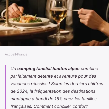
Accueil
›
France
FRANCE
Les atouts d'un camping familial
Un
camping familial hautes alpes
combine
parfaitement détente et aventure pour des
dans les hautes alpes
vacances réussies ! Selon les derniers chiffres
Marian
•
22 octobre 2025
•
8 min de lecture
de 2024, la fréquentation des destinations
montagne a bondi de 15% chez les familles
françaises. Comment concilier confort