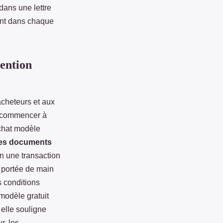
dans une lettre
ent dans chaque
tention
cheteurs et aux
 recommencer à
achat modèle
des documents
n une transaction
 à portée de main
s conditions
modèle gratuit
 elle souligne
r, les