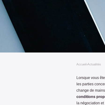
Accueil
›
Actualités
ACTUALITÉS
Comment utiliser un 
Lorsque vous êtes
les parties conce
d'intention d'achat ?
change de mains.
conditions pro
la négociation et