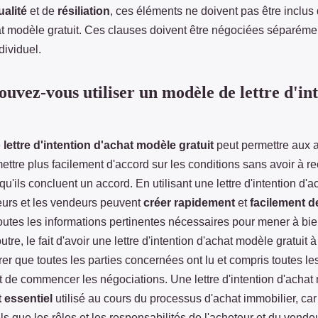
alité
et de
résiliation
, ces éléments ne doivent pas être inclus 
hat modèle gratuit. Ces clauses doivent être négociées séparém
dividuel.
vez-vous utiliser un modèle de lettre d'in
e
lettre d'intention d'achat modèle gratuit
peut permettre aux a
ettre plus facilement d'accord sur les conditions sans avoir à
qu'ils concluent un accord. En utilisant une lettre d'intention d'
teurs et les vendeurs peuvent
créer rapidement
et
facilement 
outes les informations pertinentes nécessaires pour mener à bie
tre, le fait d'avoir une lettre d'intention d'achat modèle gratuit
er que toutes les parties concernées ont lu et compris toutes le
 de commencer les négociations. Une lettre d'intention d'achat 
essentiel
utilisé au cours du processus d'achat immobilier, car
ls que les rôles et les responsabilités de l'acheteur et du vendeu