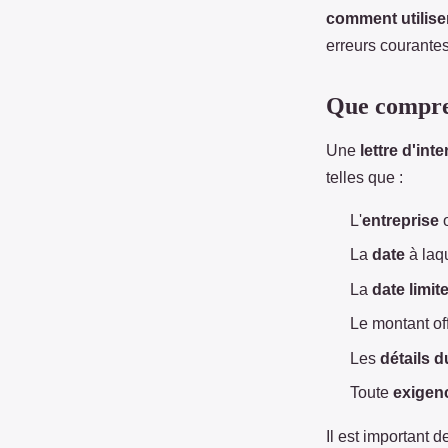
Lionel
•
23 mars 2023
•
2 min de lecture
comment utiliser
erreurs courante
Que compren
Une
lettre d'int
telles que :
L'
entreprise
o
La
date
à laqu
La
date limit
Le montant off
Les
détails d
Toute
exigen
Il est important 