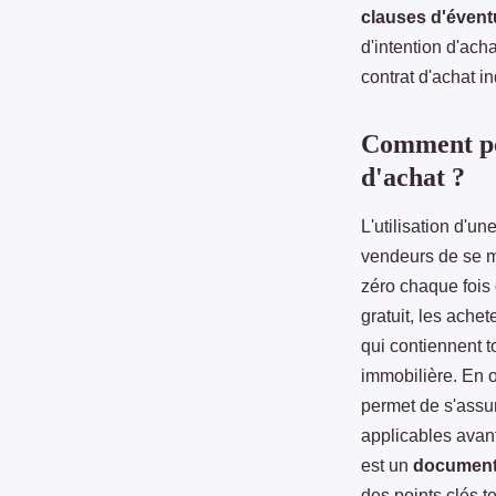
clauses d'éventu
d'intention d'ac
contrat d'achat in
Comment pou
d'achat ?
L'utilisation d'un
vendeurs de se m
zéro chaque fois 
gratuit, les ache
qui contiennent t
immobilière. En ou
permet de s'assur
applicables avant
est un
document 
des points clés te