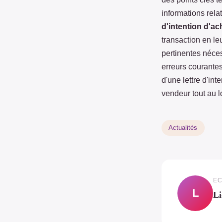
informations rela
d'intention d'a
transaction en le
pertinentes néces
erreurs courantes 
d'une lettre d'int
vendeur tout au l
Actualités
EC
L
Li