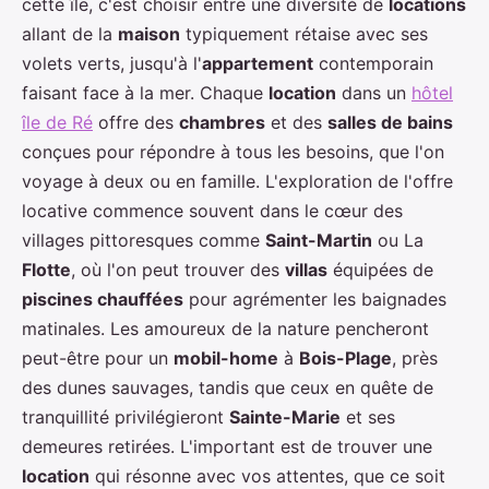
cette île, c'est choisir entre une diversité de
locations
allant de la
maison
typiquement rétaise avec ses
volets verts, jusqu'à l'
appartement
contemporain
faisant face à la mer. Chaque
location
dans un
hôtel
île de Ré
offre des
chambres
et des
salles de bains
conçues pour répondre à tous les besoins, que l'on
voyage à deux ou en famille. L'exploration de l'offre
locative commence souvent dans le cœur des
villages pittoresques comme
Saint-Martin
ou La
Flotte
, où l'on peut trouver des
villas
équipées de
piscines chauffées
pour agrémenter les baignades
matinales. Les amoureux de la nature pencheront
peut-être pour un
mobil-home
à
Bois-Plage
, près
des dunes sauvages, tandis que ceux en quête de
tranquillité privilégieront
Sainte-Marie
et ses
demeures retirées. L'important est de trouver une
location
qui résonne avec vos attentes, que ce soit