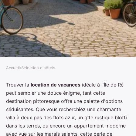
Accueil
›
Sélection d'hôtels
SÉLECTION D'HÔTELS
Comment choisir la location de
Trouver la
location de vacances
idéale à l'Île de Ré
peut sembler une douce énigme, tant cette
vacances parfaite à l'Île de Ré ?
destination pittoresque offre une palette d'options
séduisantes. Que vous recherchiez une charmante
Sana
•
17 mars 2024
•
6 min de lecture
villa à deux pas des flots azur, un gîte rustique blotti
dans les terres, ou encore un appartement moderne
avec vue sur les marais salants, cette perle de